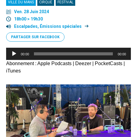
VILLE DU MANS
CIRQUE
FESTIVAL
Ven. 28 Juin 2024
18h00 > 19h30
Escalpades, Émissions spéciales
PARTAGER SUR FACEBOOK
Lecteur
00:00
00:00
audio
Abonnement :
Apple Podcasts
|
Deezer
|
PocketCasts
|
iTunes