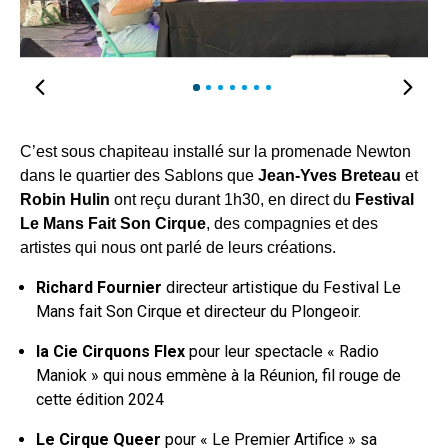
1
2
3
4
5
6
7
C’est sous chapiteau installé sur la promenade Newton
dans le quartier des Sablons que
Jean-Yves Breteau
et
Robin Hulin
ont reçu durant 1h30, en direct du
Festival
Le Mans Fait Son Cirque
, des compagnies et des
artistes qui nous ont parlé de leurs créations.
Richard Fournier
directeur artistique du Festival Le
Mans fait Son Cirque et directeur du Plongeoir.
la Cie Cirquons Flex
pour leur spectacle « Radio
Maniok » qui nous emmène à la Réunion, fil rouge de
cette édition 2024
Le Cirque Queer
pour « Le Premier Artifice » sa