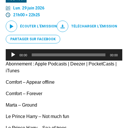
Lun. 29 juin 2026
21h00 > 22h25
ÉCOUTER L'ÉMISSION
TÉLÉCHARGER L'ÉMISSION
PARTAGER SUR FACEBOOK
Lecteur
00:00
00:00
audio
Abonnement :
Apple Podcasts
|
Deezer
|
PocketCasts
|
iTunes
Comfort – Appear offline
Comfort – Forever
Marta – Ground
Le Prince Harry – Not much fun
Le Prince Harry – Sea of trees