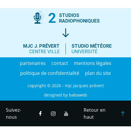
2
STUDIOS
RADIOPHONIQUES
MJC J. PRÉVERT
STUDIO MÉTÉORE
CENTRE VILLE
UNIVERSITÉ
partenaires
contact
mentions légales
politique de confidentialité
plan du site
copyright © 2026 - mjc jacques prévert
designed by
babaweb
Suivez-
Retour en
nous
haut