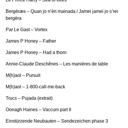
Bergèræs – Quan jo n’èri mainada / Jamei jamei jo s’rei
bergèra
Par Le Gast – Vortex
James P Honey – Father
James P Honey – Had a thorn
Annie-Claude Deschênes – Les manières de table
M(h)aol – Pursuit
M(h)aol – 1-800-call-me-back
Trucs – Pujada (extrait)
Oonagh Haines – Vaccum part II
Einstürzende Neubauten – Sendezeichen phase 3