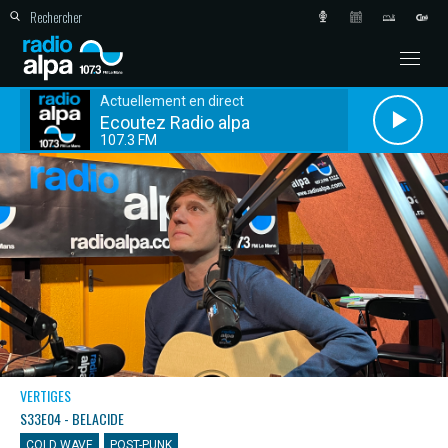
Actuellement en direct
Ecoutez Radio alpa
107.3 FM
VERTIGES
S33E04 - BELACIDE
COLD WAVE
POST-PUNK