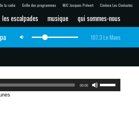
de la radio
Grille des programmes
MJC Jacques Prévert
Cinéma Les Cinéastes
les escalpades
musique
qui sommes-nous
lpa
107.3 Le Mans
Utilisez
00:00
les
Tunes
flèches
haut/bas
pour
augmenter
ou
diminuer