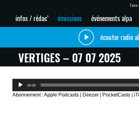
Faire 
infos / rédac’
émissions
événements alpa
écouter radio a
VERTIGES – 07 07 2025
Lecteur
00:00
audio
Abonnement :
Apple Podcasts
|
Deezer
|
PocketCasts
|
i