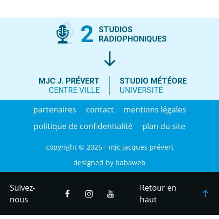
2
STUDIOS
RADIOPHONIQUES
MJC J. PRÉVERT
STUDIO MÉTÉORE
CENTRE VILLE
UNIVERSITÉ
partenaires
contact
mentions légales
politique de confidentialité
plan du site
copyright © 2026 - mjc jacques prévert
designed by
babaweb
Suivez-
Retour en
nous
haut