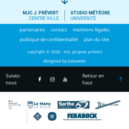
MJC J. PRÉVERT
STUDIO MÉTÉORE
CENTRE VILLE
UNIVERSITÉ
partenaires
contact
mentions légales
politique de confidentialité
plan du site
copyright © 2026 - mjc jacques prévert
designed by
babaweb
Suivez-
Retour en
nous
haut