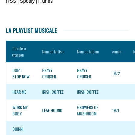
RSS
|
Spotify
|
iTunes
LA PLAYLIST MUSICALE
Titre de la
Nom de l’artiste
Nom de l’album
Année
L
chanson
DON'T
HEAVY
HEAVY
1972
STOP NOW
CRUISER
CRUISER
HEAR ME
IRISH COFFEE
IRISH COFFEE
WORK MY
GROWERS OF
LEAF HOUND
1971
BODY
MUSHROOM
QUINNI