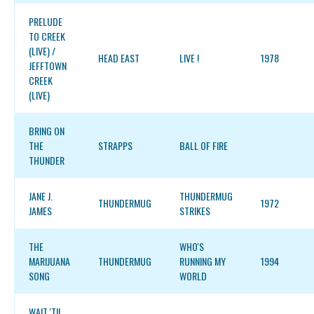
PRELUDE
TO CREEK
(LIVE) /
HEAD EAST
LIVE !
1978
JEFFTOWN
CREEK
(LIVE)
BRING ON
THE
STRAPPS
BALL OF FIRE
THUNDER
JANE J.
THUNDERMUG
THUNDERMUG
1972
JAMES
STRIKES
THE
WHO'S
MARIJUANA
THUNDERMUG
RUNNING MY
1994
SONG
WORLD
WAIT 'TIL