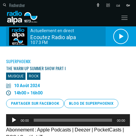
Actuellement en direct
Ecoutez Radio alpa
107.3 FM
SUPERPHOENIX
THE WARM UP SUMMER SHOW PART I
MUSIQUE
ROCK
10 Août 2024
14h00 > 16h00
PARTAGER SUR FACEBOOK
BLOG DE SUPERPHOENIX
Lecteur
00:00
00:00
audio
Abonnement :
Apple Podcasts
|
Deezer
|
PocketCasts
|