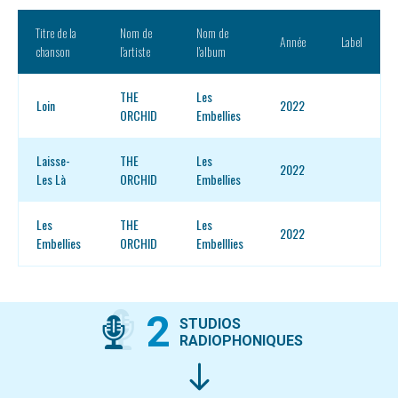
Titre de la
Nom de
Nom de
Année
Label
chanson
l’artiste
l’album
THE
Les
Loin
2022
ORCHID
Embellies
Laisse-
THE
Les
2022
Les Là
ORCHID
Embellies
Les
THE
Les
2022
Embellies
ORCHID
Embelllies
2
STUDIOS
RADIOPHONIQUES