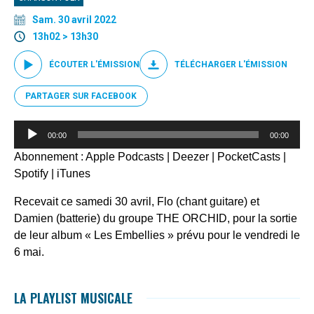
Sam. 30 avril 2022
13h02 > 13h30
ÉCOUTER L'ÉMISSION
TÉLÉCHARGER L'ÉMISSION
PARTAGER SUR FACEBOOK
Lecteur
00:00
00:00
audio
Abonnement :
Apple Podcasts
|
Deezer
|
PocketCasts
|
Spotify
|
iTunes
Recevait ce samedi 30 avril, Flo (chant guitare) et
Damien (batterie) du groupe THE ORCHID, pour la sortie
de leur album « Les Embellies » prévu pour le vendredi le
6 mai.
LA PLAYLIST MUSICALE