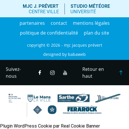
MJC J. PRÉVERT
STUDIO MÉTÉORE
CENTRE VILLE
UNIVERSITÉ
partenaires
contact
mentions légales
politique de confidentialité
plan du site
copyright © 2026 - mjc jacques prévert
designed by
babaweb
Suivez-
Retour en
nous
haut
Plugin WordPress Cookie par Real Cookie Banner