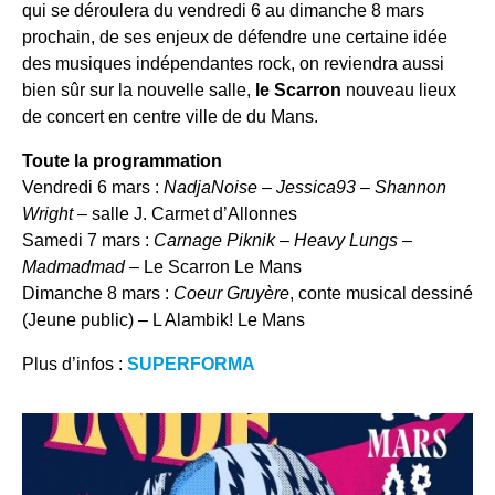
qui se déroulera du vendredi 6 au dimanche 8 mars
prochain, de ses enjeux de défendre une certaine idée
des musiques indépendantes rock, on reviendra aussi
bien sûr sur la nouvelle salle,
le Scarron
nouveau lieux
de concert en centre ville de du Mans.
Toute la programmation
Vendredi 6 mars :
NadjaNoise
–
Jessica93
–
Shannon
Wright
– salle J. Carmet d’Allonnes
Samedi 7 mars :
Carnage Piknik
–
Heavy Lungs
–
Madmadmad
– Le Scarron Le Mans
Dimanche 8 mars :
Coeur Gruyère
, conte musical dessiné
(Jeune public) – L Alambik! Le Mans
Plus d’infos :
SUPERFORMA