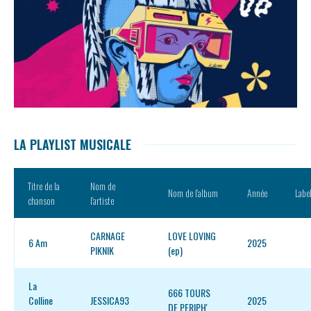
LA PLAYLIST MUSICALE
Titre de la
Nom de
Nom de l’album
Année
Labe
chanson
l’artiste
CARNAGE
LOVE LOVING
6 Am
2025
PIKNIK
(ep)
La
666 TOURS
Colline
JESSICA93
2025
DE PERIPH'