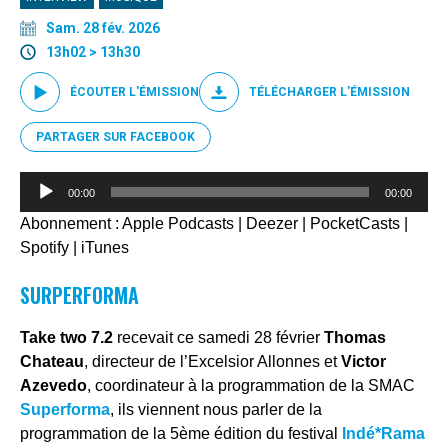
Sam. 28 fév. 2026
13h02 > 13h30
ÉCOUTER L'ÉMISSION
TÉLÉCHARGER L'ÉMISSION
PARTAGER SUR FACEBOOK
Lecteur
00:00
00:00
audio
Abonnement :
Apple Podcasts
|
Deezer
|
PocketCasts
|
Spotify
|
iTunes
SURPERFORMA
Take two 7.2
recevait ce samedi 28 février
Thomas
Chateau
, directeur de l’Excelsior Allonnes et
Victor
Azevedo
, coordinateur à la programmation de la SMAC
Superforma
, ils viennent nous parler de la
programmation de la 5ème édition du festival
Indé*Rama