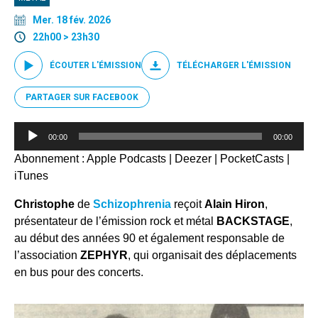
Mer. 18 fév. 2026
22h00 > 23h30
ÉCOUTER L'ÉMISSION
TÉLÉCHARGER L'ÉMISSION
PARTAGER SUR FACEBOOK
Lecteur
00:00
00:00
audio
Abonnement :
Apple Podcasts
|
Deezer
|
PocketCasts
|
iTunes
Christophe
de
Schizophrenia
reçoit
Alain Hiron
,
présentateur de l’émission rock et métal
BACKSTAGE
,
au début des années 90 et également responsable de
l’association
ZEPHYR
, qui organisait des déplacements
en bus pour des concerts.