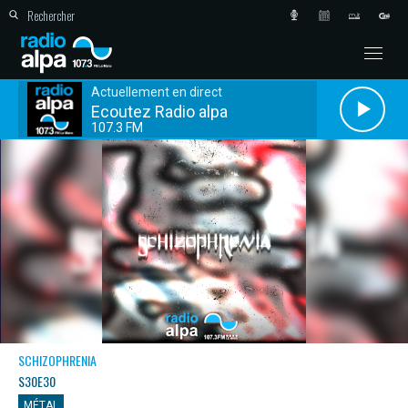
Actuellement en direct
Ecoutez Radio alpa
107.3 FM
SCHIZOPHRENIA
S30E30
MÉTAL