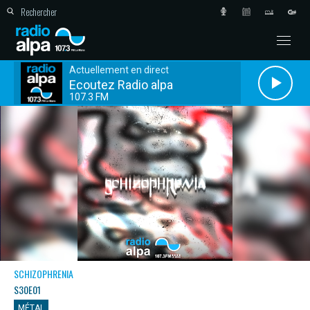
Actuellement en direct
Ecoutez Radio alpa
107.3 FM
SCHIZOPHRENIA
S30E01
MÉTAL