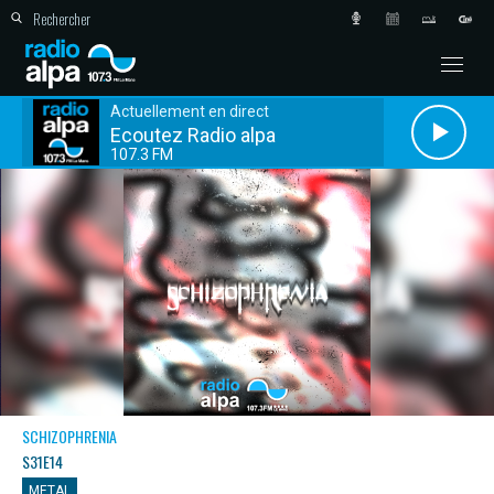
Actuellement en direct
Ecoutez Radio alpa
107.3 FM
SCHIZOPHRENIA
S31E14
METAL