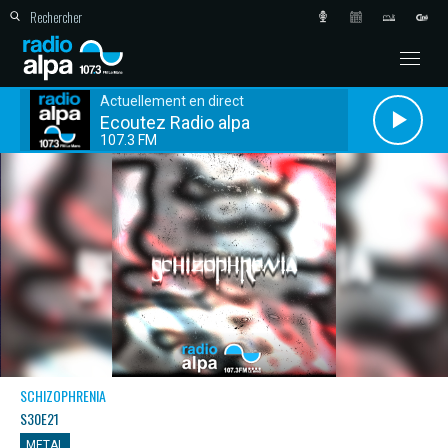
Actuellement en direct
Ecoutez Radio alpa
107.3 FM
SCHIZOPHRENIA
S30E21
METAL