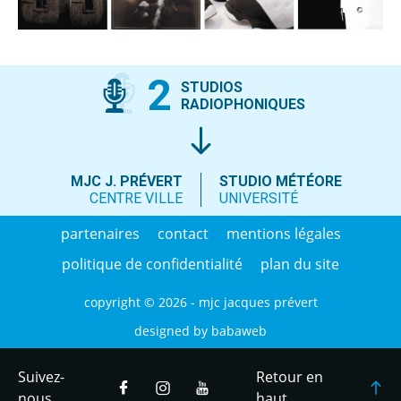
2
STUDIOS
RADIOPHONIQUES
MJC J. PRÉVERT
STUDIO MÉTÉORE
CENTRE VILLE
UNIVERSITÉ
partenaires
contact
mentions légales
politique de confidentialité
plan du site
copyright © 2026 - mjc jacques prévert
designed by
babaweb
Suivez-
Retour en
nous
haut