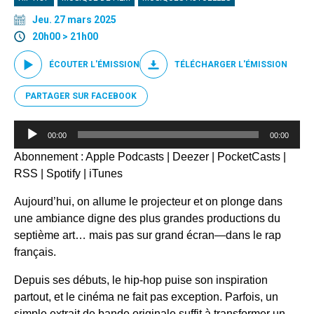
Jeu. 27 mars 2025
20h00 > 21h00
ÉCOUTER L'ÉMISSION
TÉLÉCHARGER L'ÉMISSION
PARTAGER SUR FACEBOOK
Lecteur
00:00
00:00
audio
Abonnement :
Apple Podcasts
|
Deezer
|
PocketCasts
|
RSS
|
Spotify
|
iTunes
Aujourd’hui, on allume le projecteur et on plonge dans
une ambiance digne des plus grandes productions du
septième art… mais pas sur grand écran—dans le rap
français.
Depuis ses débuts, le hip-hop puise son inspiration
partout, et le cinéma ne fait pas exception. Parfois, un
simple extrait de bande originale suffit à transformer un