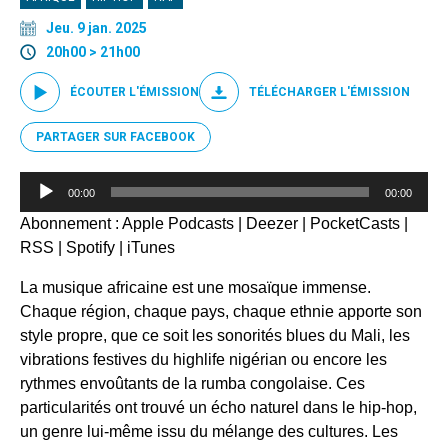
Jeu. 9 jan. 2025
20h00 > 21h00
ÉCOUTER L'ÉMISSION
TÉLÉCHARGER L'ÉMISSION
PARTAGER SUR FACEBOOK
Lecteur
00:00
00:00
audio
Abonnement :
Apple Podcasts
|
Deezer
|
PocketCasts
|
RSS
|
Spotify
|
iTunes
La musique africaine est une mosaïque immense.
Chaque région, chaque pays, chaque ethnie apporte son
style propre, que ce soit les sonorités blues du Mali, les
vibrations festives du highlife nigérian ou encore les
rythmes envoûtants de la rumba congolaise. Ces
particularités ont trouvé un écho naturel dans le hip-hop,
un genre lui-même issu du mélange des cultures. Les