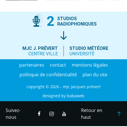
2
STUDIOS
RADIOPHONIQUES
MJC J. PRÉVERT
STUDIO MÉTÉORE
CENTRE VILLE
UNIVERSITÉ
partenaires
contact
mentions légales
politique de confidentialité
plan du site
copyright © 2026 - mjc jacques prévert
designed by
babaweb
Suivez-
Retour en
nous
haut