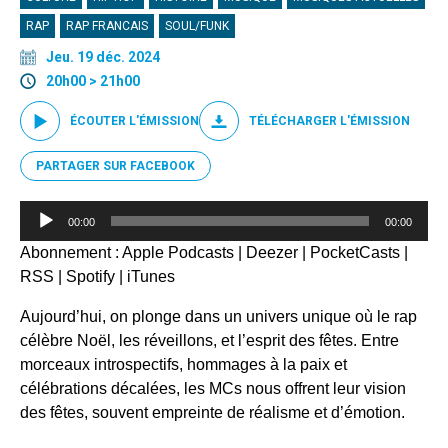
RAP
RAP FRANCAIS
SOUL/FUNK
Jeu. 19 déc. 2024
20h00 > 21h00
ÉCOUTER L'ÉMISSION
TÉLÉCHARGER L'ÉMISSION
PARTAGER SUR FACEBOOK
Lecteur
00:00
00:00
audio
Abonnement :
Apple Podcasts
|
Deezer
|
PocketCasts
|
RSS
|
Spotify
|
iTunes
Aujourd’hui, on plonge dans un univers unique où le rap
célèbre Noël, les réveillons, et l’esprit des fêtes. Entre
morceaux introspectifs, hommages à la paix et
célébrations décalées, les MCs nous offrent leur vision
des fêtes, souvent empreinte de réalisme et d’émotion.