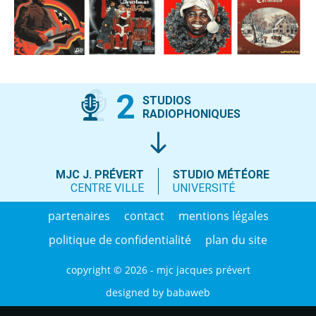
2
STUDIOS
RADIOPHONIQUES
MJC J. PRÉVERT
STUDIO MÉTÉORE
CENTRE VILLE
UNIVERSITÉ
partenaires
contact
mentions légales
politique de confidentialité
plan du site
copyright © 2026 - mjc jacques prévert
designed by
babaweb