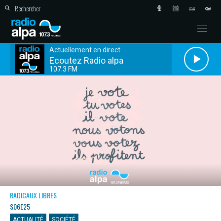
Actuellement en direct
Ecoutez Radio alpa
107.3 FM
RADICAUX LIBRES
S06E25
ACTUALITÉ
SOCIÉTÉ