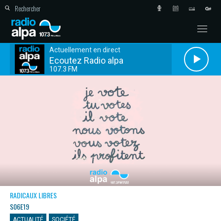
Actuellement en direct
Ecoutez Radio alpa
107.3 FM
RADICAUX LIBRES
S06E19
ACTUALITÉ
SOCIÉTÉ