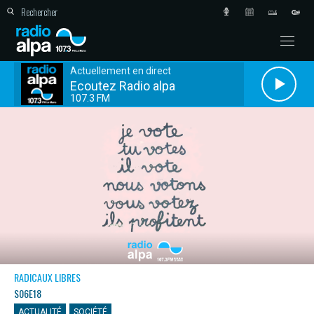
Actuellement en direct
Ecoutez Radio alpa
107.3 FM
RADICAUX LIBRES
S06E18
ACTUALITÉ
SOCIÉTÉ