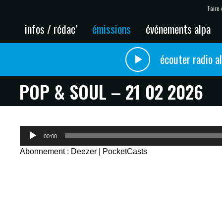
Faire 
infos / rédac’
émissions
événements alpa
écouter radio a
POP & SOUL – 21 02 2026
Lecteur
00:00
audio
Abonnement :
Deezer
|
PocketCasts