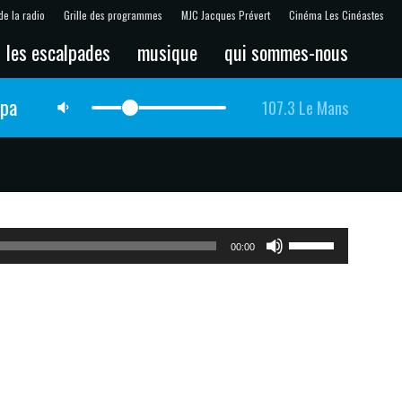
de la radio
Grille des programmes
MJC Jacques Prévert
Cinéma Les Cinéastes
les escalpades
musique
qui sommes-nous
lpa
107.3 Le Mans
Utilisez
00:00
les
flèches
haut/bas
pour
augmenter
ou
diminuer