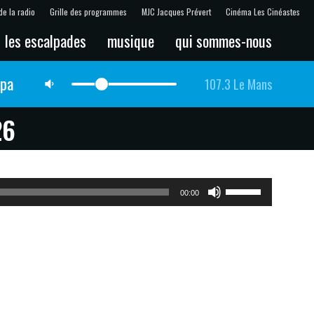
de la radio
Grille des programmes
MJC Jacques Prévert
Cinéma Les Cinéastes
les escalpades
musique
qui sommes-nous
lpa
107.3 Le Mans
26
Utilisez
00:00
les
flèches
haut/bas
pour
augmenter
ou
diminuer