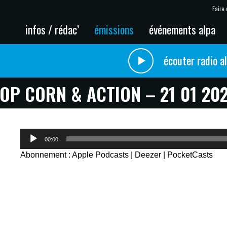
Faire 
infos / rédac’
émissions
événements alpa
écouter radio a
OP CORN & ACTION – 21 01 20
Lecteur
00:00
audio
Abonnement :
Apple Podcasts
|
Deezer
|
PocketCasts