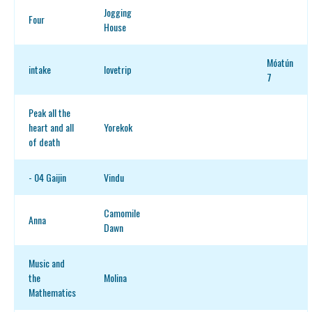
Jogging
Four
House
Móatún
intake
lovetrip
7
Peak all the
heart and all
Yorekok
of death
- 04 Gaijin
Vindu
Camomile
Anna
Dawn
Music and
the
Molina
Mathematics