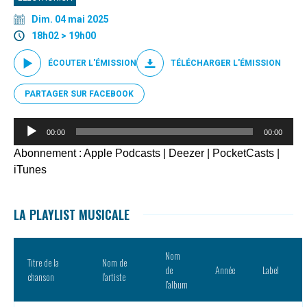
Dim. 04 mai 2025
18h02 > 19h00
ÉCOUTER L'ÉMISSION
TÉLÉCHARGER L'ÉMISSION
PARTAGER SUR FACEBOOK
Lecteur
00:00
00:00
audio
Abonnement :
Apple Podcasts
|
Deezer
|
PocketCasts
|
iTunes
LA PLAYLIST MUSICALE
Nom
Titre de la
Nom de
de
Année
Label
chanson
l’artiste
l’album