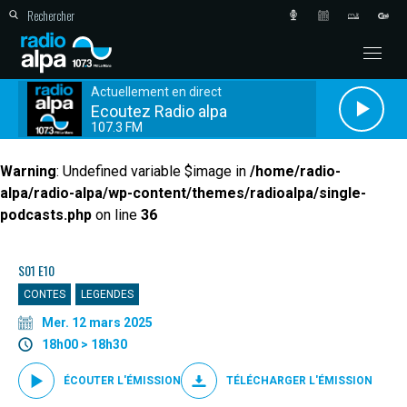
Actuellement en direct
Ecoutez Radio alpa
107.3 FM
Warning
: Undefined variable $image in
/home/radio-
alpa/radio-alpa/wp-content/themes/radioalpa/single-
podcasts.php
on line
36
S01 E10
CONTES
LEGENDES
Mer. 12 mars 2025
18h00 > 18h30
ÉCOUTER L'ÉMISSION
TÉLÉCHARGER L'ÉMISSION