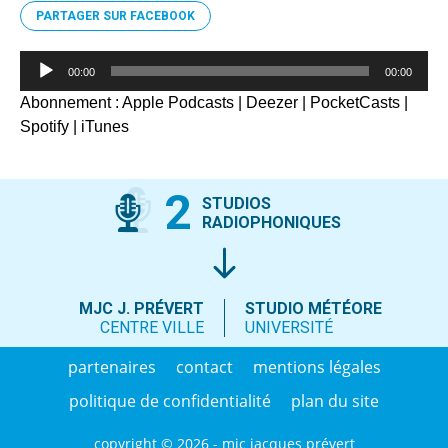
PARTAGER SUR FACEBOOK
Lecteur
00:00
00:00
audio
Abonnement :
Apple Podcasts
|
Deezer
|
PocketCasts
|
Spotify
|
iTunes
2
STUDIOS
RADIOPHONIQUES
MJC J. PRÉVERT
STUDIO MÉTÉORE
CENTRE VILLE
UNIVERSITÉ
partenaires
contact
mentions légales
politique de confidentialité
plan du site
copyright © 2026 - mjc jacques prévert