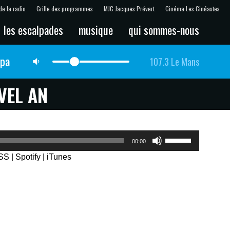
de la radio
Grille des programmes
MJC Jacques Prévert
Cinéma Les Cinéastes
les escalpades
musique
qui sommes-nous
lpa
107.3 Le Mans
VEL AN
Utilisez
00:00
les
SS
|
Spotify
|
iTunes
flèches
haut/bas
pour
augmenter
ou
diminuer