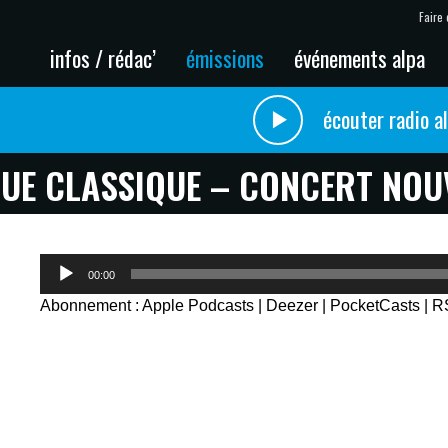
Faire 
infos / rédac’
émissions
événements alpa
écouter radio a
UE CLASSIQUE – CONCERT NOU
Lecteur
00:00
audio
Abonnement :
Apple Podcasts
|
Deezer
|
PocketCasts
|
R