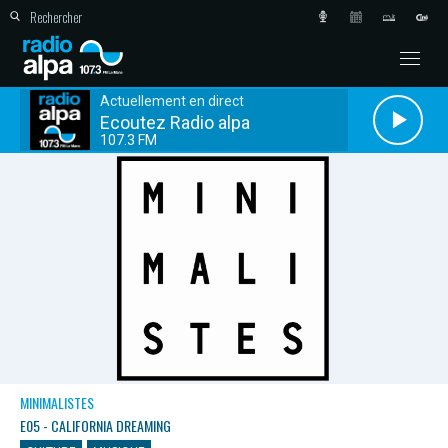
Actuellement en direct
Ecoutez Radio alpa
107.3 FM
MINIMALISTES
E05 - CALIFORNIA DREAMING