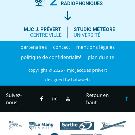
2
RADIOPHONIQUES
MJC J. PRÉVERT
STUDIO MÉTÉORE
CENTRE VILLE
UNIVERSITÉ
partenaires
contact
mentions légales
politique de confidentialité
plan du site
copyright © 2026 - mjc jacques prévert
designed by
babaweb
Suivez-
Retour en
nous
haut