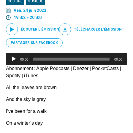
CULTURE
MUSIQUE
Ven. 24 juin 2023
19h02 > 20h00
ÉCOUTER L'ÉMISSION
TÉLÉCHARGER L'ÉMISSION
PARTAGER SUR FACEBOOK
Lecteur
00:00
00:00
audio
Abonnement :
Apple Podcasts
|
Deezer
|
PocketCasts
|
Spotify
|
iTunes
All the leaves are brown
And the sky is grey
I’ve been for a walk
On a winter’s day