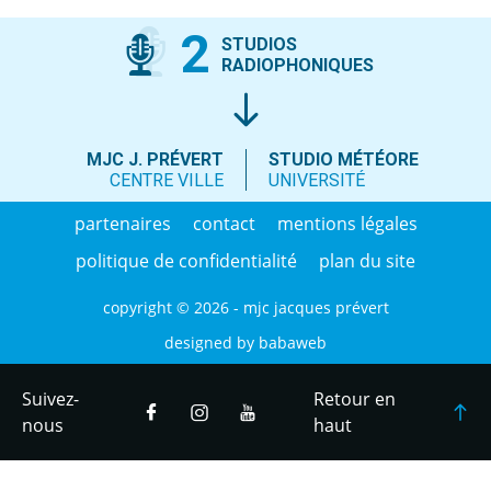
2
STUDIOS
RADIOPHONIQUES
MJC J. PRÉVERT
STUDIO MÉTÉORE
CENTRE VILLE
UNIVERSITÉ
partenaires
contact
mentions légales
politique de confidentialité
plan du site
copyright © 2026 - mjc jacques prévert
designed by
babaweb
Suivez-
Retour en
nous
haut