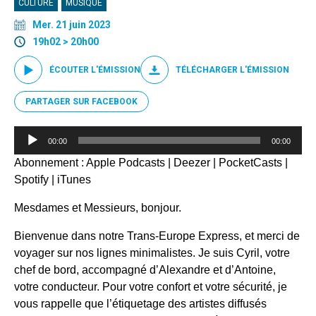
CULTURE
MUSIQUE
Mer. 21 juin 2023
19h02 > 20h00
ÉCOUTER L'ÉMISSION
TÉLÉCHARGER L'ÉMISSION
PARTAGER SUR FACEBOOK
Lecteur
00:00
00:00
audio
Abonnement :
Apple Podcasts
|
Deezer
|
PocketCasts
|
Spotify
|
iTunes
Mesdames et Messieurs, bonjour.
Bienvenue dans notre Trans-Europe Express, et merci de
voyager sur nos lignes minimalistes. Je suis Cyril, votre
chef de bord, accompagné d’Alexandre et d’Antoine,
votre conducteur. Pour votre confort et votre sécurité, je
vous rappelle que l’étiquetage des artistes diffusés