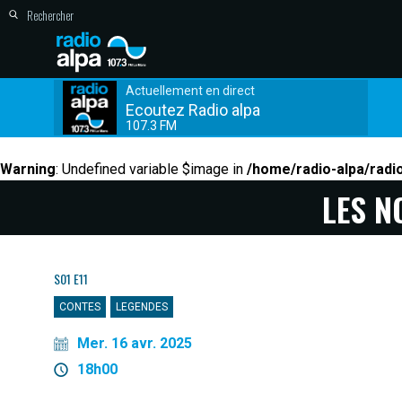
Actuellement en direct
Ecoutez Radio alpa
107.3 FM
Warning
: Undefined variable $image in
/home/radio-alpa/radi
LES N
S01 E11
CONTES
LEGENDES
Mer. 16 avr. 2025
18h00