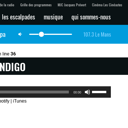
de la radio
Grille des programmes
MJC Jacques Prévert
Cinéma Les Cinéastes
les escalpades
musique
qui sommes-nous
lpa
107.3 Le Mans
 line
36
ENDIGO
Utilisez
00:00
les
otify
|
iTunes
flèches
haut/bas
pour
augmenter