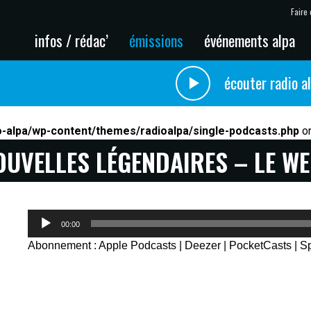
Faire 
infos / rédac’
émissions
événements alpa
écouter radio a
o-alpa/wp-content/themes/radioalpa/single-podcasts.php
on
OUVELLES LÉGENDAIRES – LE W
Lecteur
00:00
audio
Abonnement :
Apple Podcasts
|
Deezer
|
PocketCasts
|
Sp