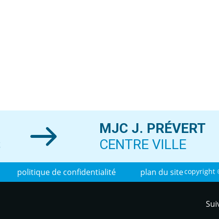
MJC J. PRÉVERT
S
CENTRE VILLE
politique de confidentialité
plan du site
copyright 
Sui