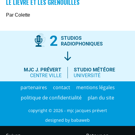
LE LIÈVRE ET LES GRENOUILLES
Par Colette
2
STUDIOS
RADIOPHONIQUES
MJC J. PRÉVERT
STUDIO MÉTÉORE
CENTRE VILLE
UNIVERSITÉ
partenaires
contact
mentions légales
politique de confidentialité
plan du site
copyright © 2026 - mjc jacques prévert
designed by
babaweb