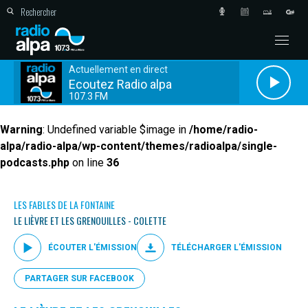
Actuellement en direct
Ecoutez Radio alpa
107.3 FM
Warning
: Undefined variable $image in
/home/radio-
alpa/radio-alpa/wp-content/themes/radioalpa/single-
podcasts.php
on line
36
LES FABLES DE LA FONTAINE
LE LIÈVRE ET LES GRENOUILLES - COLETTE
ÉCOUTER L'ÉMISSION
TÉLÉCHARGER L'ÉMISSION
PARTAGER SUR FACEBOOK