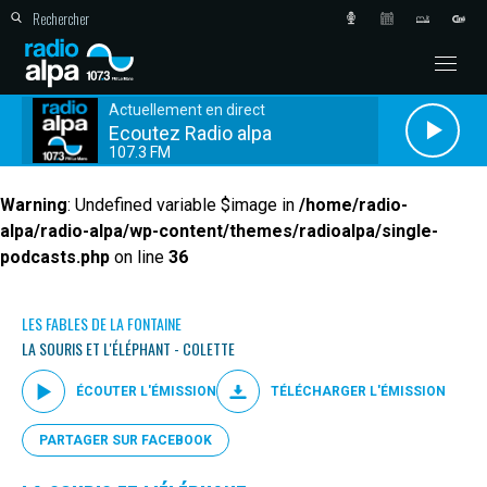
Actuellement en direct
Ecoutez Radio alpa
107.3 FM
Warning
: Undefined variable $image in
/home/radio-
alpa/radio-alpa/wp-content/themes/radioalpa/single-
podcasts.php
on line
36
LES FABLES DE LA FONTAINE
LA SOURIS ET L'ÉLÉPHANT - COLETTE
ÉCOUTER L'ÉMISSION
TÉLÉCHARGER L'ÉMISSION
PARTAGER SUR FACEBOOK