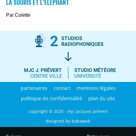
LA SOURIS ET L’ÉLÉPHANT
Par Colette
2
STUDIOS
RADIOPHONIQUES
MJC J. PRÉVERT
STUDIO MÉTÉORE
CENTRE VILLE
UNIVERSITÉ
partenaires
contact
mentions légales
politique de confidentialité
plan du site
copyright © 2026 - mjc jacques prévert
designed by
babaweb