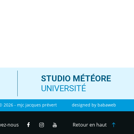
STUDIO MÉTÉORE
UNIVERSITÉ
© 2026 - mjc jacques prévert
designed by
babaweb
vez-nous
Retour en haut