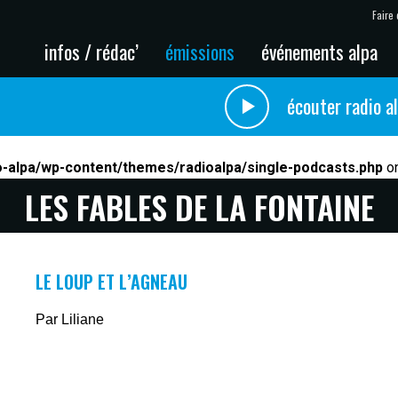
Faire 
infos / rédac’
émissions
événements alpa
écouter radio a
o-alpa/wp-content/themes/radioalpa/single-podcasts.php
on
LES FABLES DE LA FONTAINE
LE LOUP ET L’AGNEAU
Par Liliane