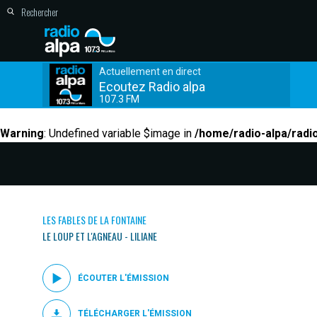
Actuellement en direct
Ecoutez Radio alpa
107.3 FM
Warning
: Undefined variable $image in
/home/radio-alpa/radi
LES FABLES DE LA FONTAINE
LE LOUP ET L'AGNEAU - LILIANE
ÉCOUTER L'ÉMISSION
TÉLÉCHARGER L'ÉMISSION