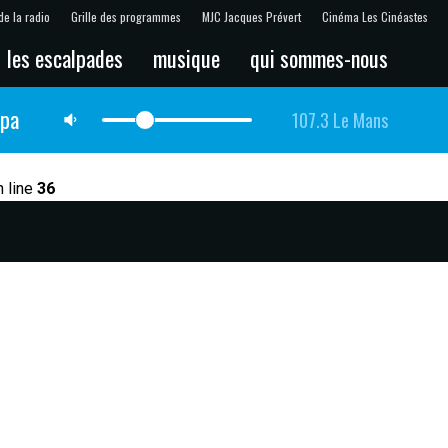
de la radio
Grille des programmes
MJC Jacques Prévert
Cinéma Les Cinéastes
les escalpades
musique
qui sommes-nous
lpa
107.3 Le Mans
 line
36