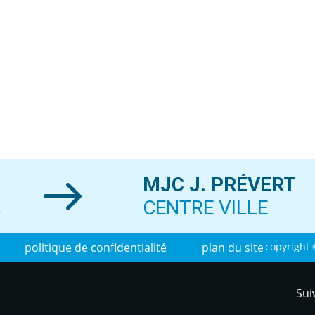
MJC J. PRÉVERT
S
CENTRE VILLE
politique de confidentialité
plan du site
copyright 
Sui