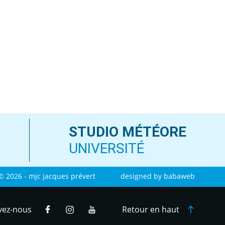
STUDIO MÉTÉORE
UNIVERSITÉ
© 2026 - mjc jacques prévert
designed by
babaweb
vez-nous
Retour en haut