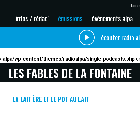
Faire 
infos / rédac’
émissions
événements alpa
écouter radio a
o-alpa/wp-content/themes/radioalpa/single-podcasts.php
on
LES FABLES DE LA FONTAINE
LA LAITIÈRE ET LE POT AU LAIT