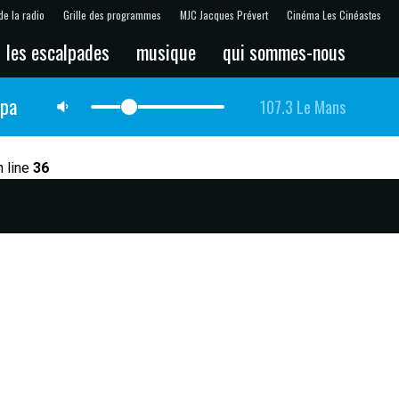
de la radio
Grille des programmes
MJC Jacques Prévert
Cinéma Les Cinéastes
les escalpades
musique
qui sommes-nous
lpa
107.3 Le Mans
 line
36