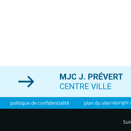
MJC J. PRÉVERT
S
CENTRE VILLE
politique de confidentialité
plan du site
copyright 
Sui