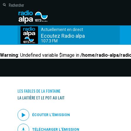
Actuellement en direct
Ecoutez Radio alpa
107.3 FM
Warning
: Undefined variable $image in
/home/radio-alpa/radi
LES FABLES DE LA FONTAINE
LA LAITIÈRE ET LE POT AU LAIT
ÉCOUTER L'ÉMISSION
TÉLÉCHARGER L'ÉMISSION