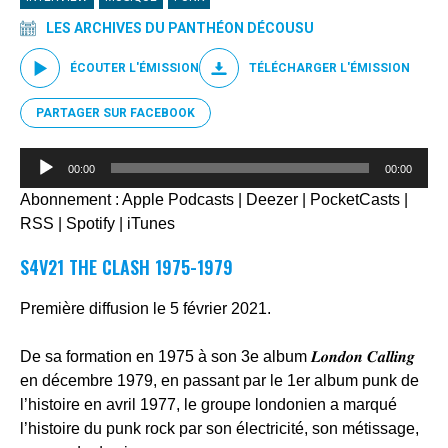
LES ARCHIVES DU PANTHÉON DÉCOUSU
ÉCOUTER L'ÉMISSION
TÉLÉCHARGER L'ÉMISSION
PARTAGER SUR FACEBOOK
Lecteur
00:00
00:00
audio
Abonnement :
Apple Podcasts
|
Deezer
|
PocketCasts
|
RSS
|
Spotify
|
iTunes
S4V21 THE CLASH
1975-1979
Première diffusion le 5 février 2021.
De sa formation en 1975 à son 3e album 𝑳𝒐𝒏𝒅𝒐𝒏 𝑪𝒂𝒍𝒍𝒊𝒏𝒈
en décembre 1979, en passant par le 1er album punk de
l’histoire en avril 1977, le groupe londonien a marqué
l’histoire du punk rock par son électricité, son métissage,