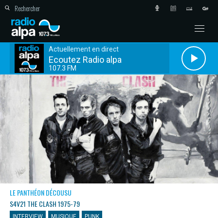
Actuellement en direct
Ecoutez Radio alpa
107.3 FM
LE PANTHÉON DÉCOUSU
S4V21 THE CLASH 1975-79
INTERVIEW
MUSIQUE
PUNK