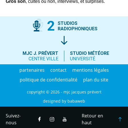
Gros son
, cultes ou non, interviews, et surprises.
2
STUDIOS
RADIOPHONIQUES
MJC J. PRÉVERT
STUDIO MÉTÉORE
CENTRE VILLE
UNIVERSITÉ
partenaires
contact
mentions légales
politique de confidentialité
plan du site
copyright © 2026 - mjc jacques prévert
designed by
babaweb
Suivez-
Retour en
nous
haut