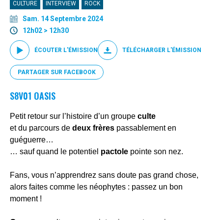
CULTURE
INTERVIEW
ROCK
Sam. 14 Septembre 2024
12h02 > 12h30
ÉCOUTER L'ÉMISSION
TÉLÉCHARGER L'ÉMISSION
PARTAGER SUR FACEBOOK
S8V01 OASIS
Petit retour sur l’histoire d’un groupe
culte
et du parcours de
deux frères
passablement en
guéguerre…
… sauf quand le potentiel
pactole
pointe son nez.
Fans, vous n’apprendrez sans doute pas grand chose,
alors faites comme les néophytes : passez un bon
moment !