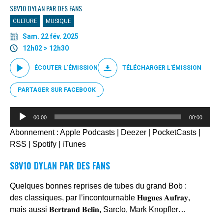
S8V10 DYLAN PAR DES FANS
CULTURE
MUSIQUE
Sam. 22 fév. 2025
12h02 > 12h30
ÉCOUTER L'ÉMISSION
TÉLÉCHARGER L'ÉMISSION
PARTAGER SUR FACEBOOK
Lecteur
00:00
00:00
audio
Abonnement :
Apple Podcasts
|
Deezer
|
PocketCasts
|
RSS
|
Spotify
|
iTunes
S8V10 DYLAN PAR DES FANS
Quelques bonnes reprises de tubes du grand Bob :
des classiques, par l’incontournable 𝐇𝐮𝐠𝐮𝐞𝐬 𝐀𝐮𝐟𝐫𝐚𝐲,
mais aussi 𝐁𝐞𝐫𝐭𝐫𝐚𝐧𝐝 𝐁𝐞𝐥𝐢𝐧, Sarclo, Mark Knopfler…