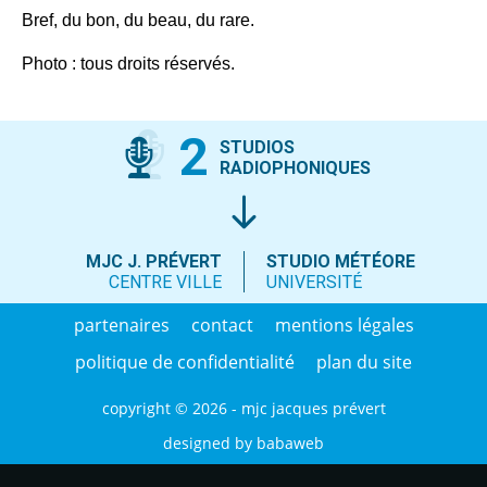
Bref, du bon, du beau, du rare.
Photo : tous droits réservés.
2
STUDIOS
RADIOPHONIQUES
MJC J. PRÉVERT
STUDIO MÉTÉORE
CENTRE VILLE
UNIVERSITÉ
partenaires
contact
mentions légales
politique de confidentialité
plan du site
copyright © 2026 - mjc jacques prévert
designed by
babaweb