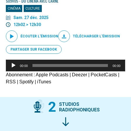
S09V05 - DU CINÉMA AVEC CARNÉ
CINÉMA
CULTURE
Sam. 27 déc. 2025
12h02 > 12h30
ÉCOUTER L'ÉMISSION
TÉLÉCHARGER L'ÉMISSION
PARTAGER SUR FACEBOOK
Lecteur
00:00
00:00
audio
Abonnement :
Apple Podcasts
|
Deezer
|
PocketCasts
|
RSS
|
Spotify
|
iTunes
2
STUDIOS
RADIOPHONIQUES