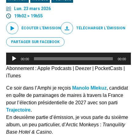
Lun. 23 mars 2026
19h02 > 19h55
ÉCOUTER L'ÉMISSION
TÉLÉCHARGER L'ÉMISSION
PARTAGER SUR FACEBOOK
Lecteur
00:00
00:00
audio
Abonnement :
Apple Podcasts
|
Deezer
|
PocketCasts
|
iTunes
Ce soir dans l’Amphi je reçois
Manolo Mlekuz
, candidat
en quête de parrainages de maires à travers la France
pour l’élection présidentielle de 2027 avec son parti
Trajectoire
.
En deuxième partie d’émission, je vous parle du sixième
album, un peu particulier, d’Arctic Monkeys :
Tranquility
Base Hotel & Casino
.