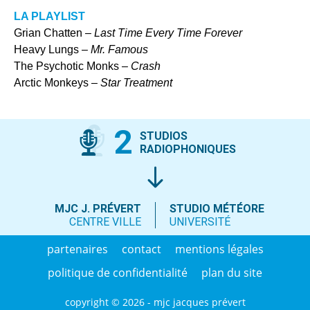
LA PLAYLIST
Grian Chatten –
Last Time Every Time Forever
Heavy Lungs –
Mr. Famous
The Psychotic Monks –
Crash
Arctic Monkeys –
Star Treatment
2
STUDIOS
RADIOPHONIQUES
MJC J. PRÉVERT
STUDIO MÉTÉORE
CENTRE VILLE
UNIVERSITÉ
partenaires
contact
mentions légales
politique de confidentialité
plan du site
copyright © 2026 - mjc jacques prévert