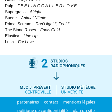
Pulp –
F.E.E.L.I.N.G.C.A.L.L.E.D.L.O.V.E
.
Supergrass –
Alright
Suede –
Animal Nitrate
Primal Scream –
Don’t fight It, Feel It
The Stone Roses –
Fools Gold
Elastica –
Line Up
Lush –
For Love
2
STUDIOS
RADIOPHONIQUES
MJC J. PRÉVERT
STUDIO MÉTÉORE
CENTRE VILLE
UNIVERSITÉ
partenaires
contact
mentions légales
politique de confidentialité
plan du site