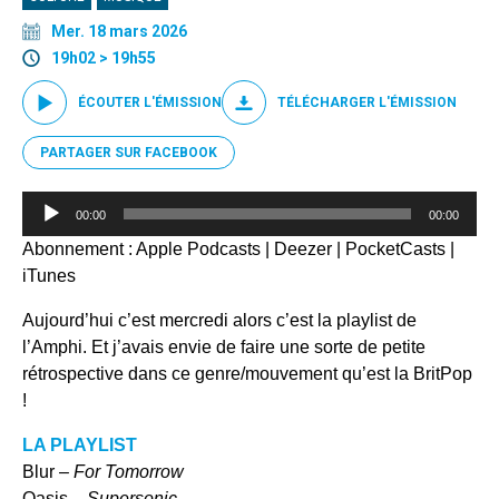
Mer. 18 mars 2026
19h02 > 19h55
ÉCOUTER L'ÉMISSION
TÉLÉCHARGER L'ÉMISSION
PARTAGER SUR FACEBOOK
Lecteur
00:00
00:00
audio
Abonnement :
Apple Podcasts
|
Deezer
|
PocketCasts
|
iTunes
Aujourd’hui c’est mercredi alors c’est la playlist de
l’Amphi. Et j’avais envie de faire une sorte de petite
rétrospective dans ce genre/mouvement qu’est la BritPop
!
LA PLAYLIST
Blur –
For Tomorrow
Oasis –
Supersonic