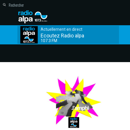
Actuellement en direct
Ecoutez Radio alpa
107.3 FM