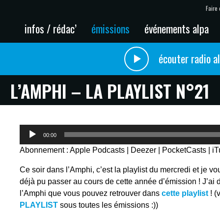
Faire 
infos / rédac’
émissions
événements alpa
écouter radio a
L’AMPHI – LA PLAYLIST N°21
Lecteur
00:00
audio
Abonnement :
Apple Podcasts
|
Deezer
|
PocketCasts
|
i
Ce soir dans l’Amphi, c’est la playlist du mercredi et je vo
déjà pu passer au cours de cette année d’émission ! J’ai
l’Amphi que vous pouvez retrouver dans
cette playlist
! (
PLAYLIST
sous toutes les émissions :))