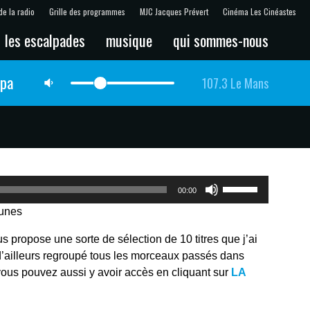
de la radio
Grille des programmes
MJC Jacques Prévert
Cinéma Les Cinéastes
les escalpades
musique
qui sommes-nous
lpa
107.3 Le Mans
Utilisez
00:00
les
Tunes
flèches
haut/bas
us propose une sorte de sélection de 10 titres que j’ai
pour
 d’ailleurs regroupé tous les morceaux passés dans
augmenter
vous pouvez aussi y avoir accès en cliquant sur
LA
ou
diminuer