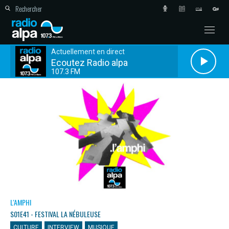
Actuellement en direct
Ecoutez Radio alpa
107.3 FM
L'AMPHI
S01E41 - FESTIVAL LA NÉBULEUSE
CULTURE
INTERVIEW
MUSIQUE