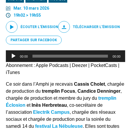
Mar. 10 mars 2026
19h02 > 19h55
ÉCOUTER L'ÉMISSION
TÉLÉCHARGER L'ÉMISSION
PARTAGER SUR FACEBOOK
Lecteur
00:00
00:00
audio
Abonnement :
Apple Podcasts
|
Deezer
|
PocketCasts
|
iTunes
Ce soir dans l’Amphi je recevais
Cassis Cholet
, chargée
de production du
tremplin Focus
,
Candice Denninger
,
chargée de production et membre du jury du
tremplin
Éclosion
et
Inès Herbreteau
, co-secrétaire de
l’association
Electrik Campus
, chargée des réseaux
sociaux et chargée de production pour la soirée du
samedi 14 du
festival La Nébuleuse
. Elles sont toutes