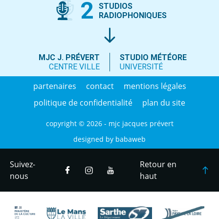
2
STUDIOS
RADIOPHONIQUES
MJC J. PRÉVERT
STUDIO MÉTÉORE
CENTRE VILLE
UNIVERSITÉ
partenaires
contact
mentions légales
politique de confidentialité
plan du site
copyright © 2026 - mjc jacques prévert
designed by
babaweb
Suivez-
Retour en
nous
haut