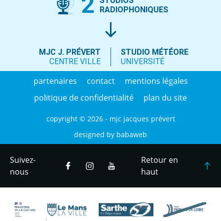
2
STUDIOS
RADIOPHONIQUES
MJC J. PRÉVERT
STUDIO MÉTÉORE
CENTRE VILLE
UNIVERSITÉ
partenaires
contact
mentions légales
politique de confidentialité
plan du site
copyright © 2026 - mjc jacques prévert
designed by
babaweb
Suivez-
Retour en
nous
haut