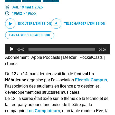
Jeu. 19 mars 2026
19h02 > 19h55
ÉCOUTER L'ÉMISSION
TÉLÉCHARGER L'ÉMISSION
PARTAGER SUR FACEBOOK
Lecteur
00:00
00:00
audio
Abonnement :
Apple Podcasts
|
Deezer
|
PocketCasts
|
iTunes
Du 12 au 14 mars dernier avait lieu le
festival La
Nébuleuse
organisé par l’association
Electrik Campus
,
l’association des étudiants en licence pro gestion et
développement des structures musicales.
Le 12, la soirée était axée sur le thème de la techno et de
la free-party autour d’une pièce de théâtre par la
compagnie
Les Comploteurs
, d’un table ronde à Eve, la