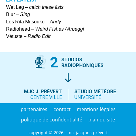
Wet Leg –
catch these fists
Blur –
Sing
Les Rita Mitsouko –
Andy
Radiohead –
Weird Fishes / Arpeggi
Vétuste –
Radio Edit
2
STUDIOS
RADIOPHONIQUES
MJC J. PRÉVERT
STUDIO MÉTÉORE
CENTRE VILLE
UNIVERSITÉ
partenaires
contact
mentions légales
politique de confidentialité
plan du site
copyright © 2026 - mjc jacques prévert