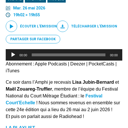
Mar. 26 mai 2026
19h02 > 19h55
ÉCOUTER L'ÉMISSION
TÉLÉCHARGER L'ÉMISSION
PARTAGER SUR FACEBOOK
Lecteur
00:00
00:00
audio
Abonnement :
Apple Podcasts
|
Deezer
|
PocketCasts
|
iTunes
Ce soir dans l’Amphi je recevais
Lisa Jubin-Bernard
et
Maël Zouareg-Truffier
, membre de l’équipe du Festival
National du Court Métrage Étudiant : le
Festival
Court’Echelle
! Nous sommes revenus en ensemble sur
cette 24e édition qui a lieu du 26 mai au 2 juin 2026 !
Et puis on parlait aussi de Radiohead !
LA PLAYLIST