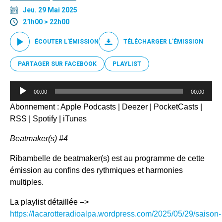
Jeu. 29 Mai 2025
21h00 > 22h00
ÉCOUTER L'ÉMISSION
TÉLÉCHARGER L'ÉMISSION
PARTAGER SUR FACEBOOK
PLAYLIST
Lecteur
00:00
00:00
audio
Abonnement :
Apple Podcasts
|
Deezer
|
PocketCasts
|
RSS
|
Spotify
|
iTunes
Beatmaker(s) #4
Ribambelle de beatmaker(s) est au programme de cette
émission au confins des rythmiques et harmonies
multiples.
La playlist détaillée –>
https://lacarotteradioalpa.wordpress.com/2025/05/29/saison-