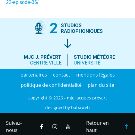
22-episode-36/
2
STUDIOS
RADIOPHONIQUES
MJC J. PRÉVERT
STUDIO MÉTÉORE
CENTRE VILLE
UNIVERSITÉ
partenaires
contact
mentions légales
politique de confidentialité
plan du site
copyright © 2026 - mjc jacques prévert
designed by
babaweb
Suivez-
Retour en
nous
haut