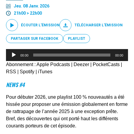
Jeu. 08 Janv. 2026
21h00 > 22h00
ÉCOUTER L'ÉMISSION
TÉLÉCHARGER L'ÉMISSION
PARTAGER SUR FACEBOOK
PLAYLIST
Lecteur
00:00
00:00
audio
Abonnement :
Apple Podcasts
|
Deezer
|
PocketCasts
|
RSS
|
Spotify
|
iTunes
NEWS #4
Pour débuter 2026, une playlist 100 % nouveautés a été
hissée pour proposer une émission globalement en forme
de rattrapage de l’année 2025 à une exception prête.
Bref, des découvertes qui ont porté haut les différents
courants porteurs de cet épisode.