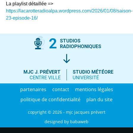
La playlist détaillée =>
https://lacarotteradioalpa.wordpress.com/2026/01/08/saison-
23-episode-16/
2
STUDIOS
RADIOPHONIQUES
MJC J. PRÉVERT
STUDIO MÉTÉORE
CENTRE VILLE
UNIVERSITÉ
partenaires
contact
mentions légales
politique de confidentialité
plan du site
copyright © 2026 - mjc jacques prévert
designed by
babaweb