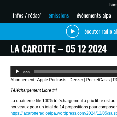
Faire 
infos / rédac’
émissions
événements alpa
écouter radio a
LA CAROTTE – 05 12 2024
Lecteur
00:00
audio
Abonnement :
Apple Podcasts
|
Deezer
|
PocketCasts
|
R
Téléchargement Libre #4
La quatrième file 100% téléchargement à prix libre est a
nouveaux pour un total de 14 propositions pour composer l
https://lacarotteradioalpa.wordpress.com/2024/12/05/sai