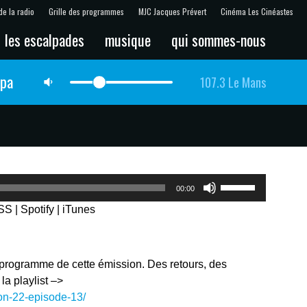
de la radio
Grille des programmes
MJC Jacques Prévert
Cinéma Les Cinéastes
les escalpades
musique
qui sommes-nous
lpa
107.3 Le Mans
Utilisez
00:00
les
SS
|
Spotify
|
iTunes
flèches
haut/bas
pour
augmenter
u programme de cette émission. Des retours, des
ou
a playlist –>
diminuer
son-22-episode-13/