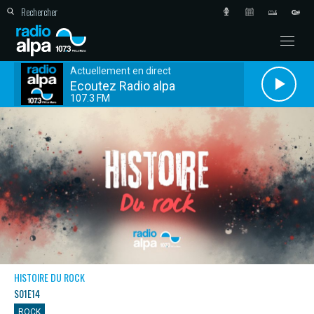
Actuellement en direct
Ecoutez Radio alpa
107.3 FM
HISTOIRE DU ROCK
S01E14
ROCK