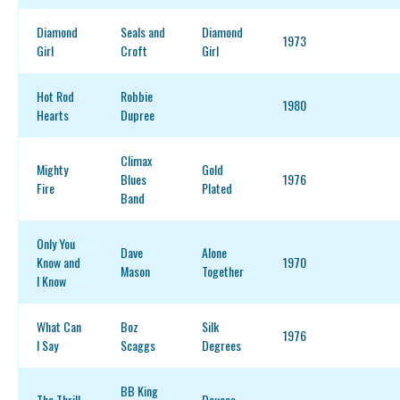
Diamond
Seals and
Diamond
1973
Girl
Croft
Girl
Hot Rod
Robbie
1980
Hearts
Dupree
Climax
Mighty
Gold
Blues
1976
Fire
Plated
Band
Only You
Dave
Alone
Know and
1970
Mason
Together
I Know
What Can
Boz
Silk
1976
I Say
Scaggs
Degrees
BB King
The Thrill
Deuces