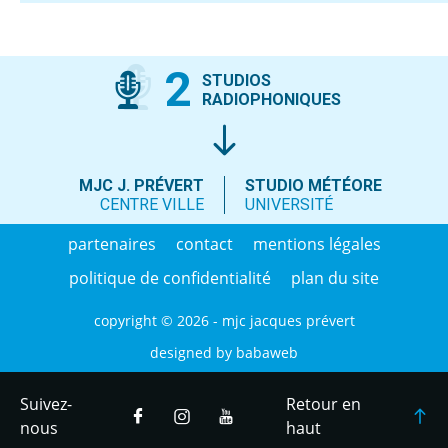
2
STUDIOS
RADIOPHONIQUES
MJC J. PRÉVERT
STUDIO MÉTÉORE
CENTRE VILLE
UNIVERSITÉ
partenaires
contact
mentions légales
politique de confidentialité
plan du site
copyright © 2026 - mjc jacques prévert
designed by
babaweb
Suivez-
Retour en
nous
haut