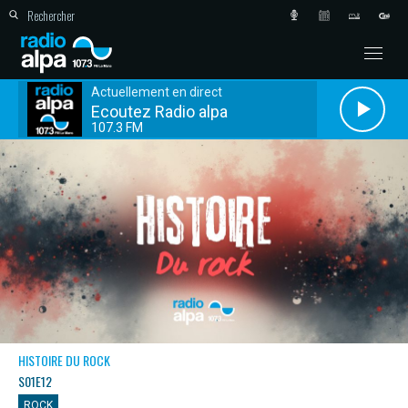
Actuellement en direct
Ecoutez Radio alpa
107.3 FM
HISTOIRE DU ROCK
S01E12
ROCK