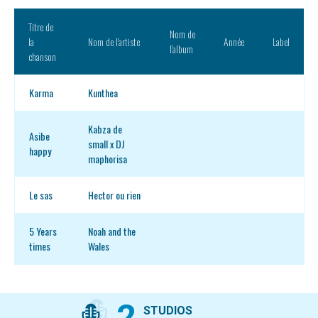
Titre de
Nom de
la
Nom de l’artiste
Année
Label
l’album
chanson
Karma
Kunthea
Kabza de
Asibe
small x DJ
happy
maphorisa
Le sas
Hector ou rien
5 Years
Noah and the
times
Wales
2
STUDIOS