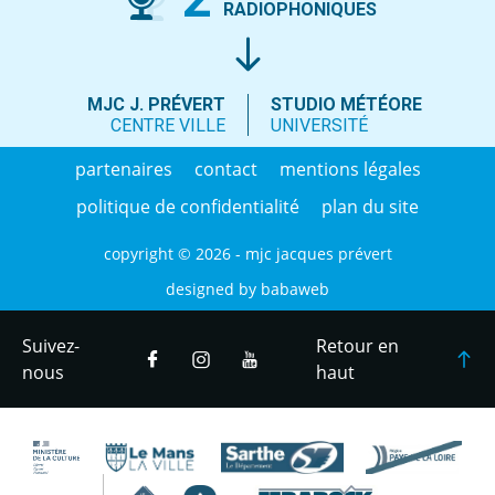
RADIOPHONIQUES
MJC J. PRÉVERT
STUDIO MÉTÉORE
CENTRE VILLE
UNIVERSITÉ
partenaires
contact
mentions légales
politique de confidentialité
plan du site
copyright © 2026 - mjc jacques prévert
designed by
babaweb
Suivez-
Retour en
nous
haut