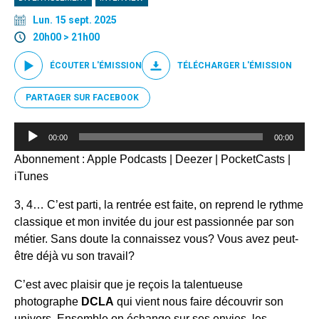
Lun. 15 sept. 2025
20h00 > 21h00
ÉCOUTER L'ÉMISSION
TÉLÉCHARGER L'ÉMISSION
PARTAGER SUR FACEBOOK
Lecteur
00:00
00:00
audio
Abonnement :
Apple Podcasts
|
Deezer
|
PocketCasts
|
iTunes
3, 4… C’est parti, la rentrée est faite, on reprend le rythme
classique et mon invitée du jour est passionnée par son
métier. Sans doute la connaissez vous? Vous avez peut-
être déjà vu son travail?
C’est avec plaisir que je reçois la talentueuse
photographe
DCLA
qui vient nous faire découvrir son
univers. Ensemble on échange sur ses envies, les