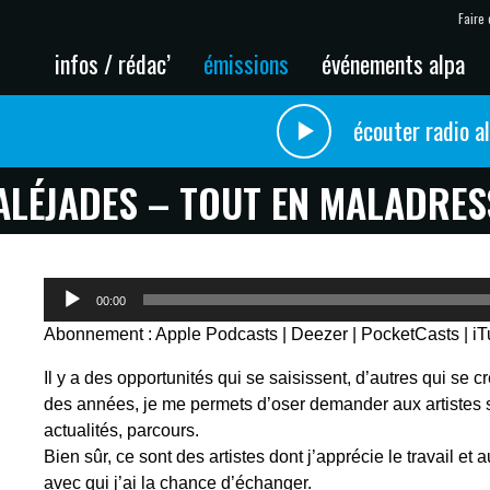
Faire 
infos / rédac’
émissions
événements alpa
écouter radio a
ALÉJADES – TOUT EN MALADRES
Lecteur
00:00
audio
Abonnement :
Apple Podcasts
|
Deezer
|
PocketCasts
|
i
Il y a des opportunités qui se saisissent, d’autres qui se cr
des années, je me permets d’oser demander aux artistes s
actualités, parcours.
Bien sûr, ce sont des artistes dont j’apprécie le travail et
avec qui j’ai la chance d’échanger.