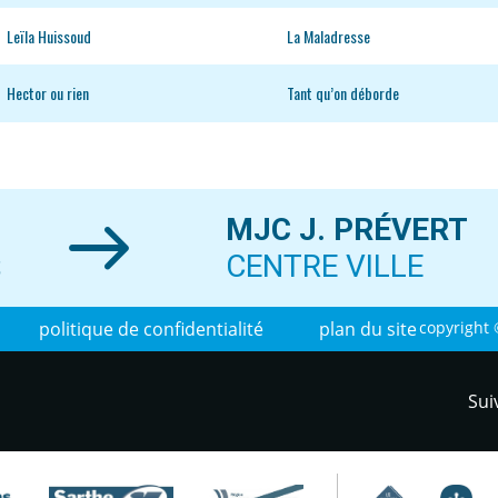
Leïla Huissoud
La Maladresse
Hector ou rien
Tant qu’on déborde
MJC J. PRÉVERT
S
CENTRE VILLE
politique de confidentialité
plan du site
copyright 
Sui