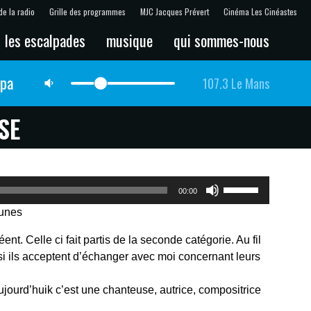
de la radio
Grille des programmes
MJC Jacques Prévert
Cinéma Les Cinéastes
les escalpades
musique
qui sommes-nous
lpa
107.3 Le Mans
SE
Utilisez
00:00
les
Tunes
flèches
haut/bas
éent. Celle ci fait partis de la seconde catégorie. Au fil
pour
i ils acceptent d’échanger avec moi concernant leurs
augmenter
ou
 aujourd’huik c’est une chanteuse, autrice, compositrice
diminuer