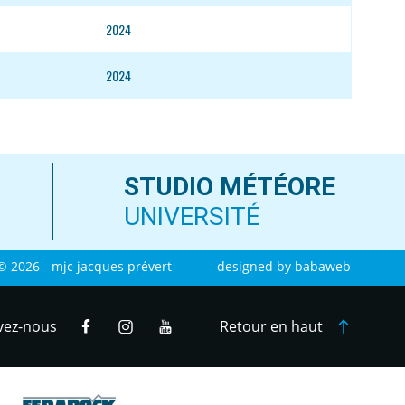
2024
2024
STUDIO MÉTÉORE
UNIVERSITÉ
© 2026 - mjc jacques prévert
designed by
babaweb
vez-nous
Retour en haut