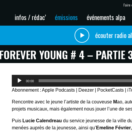
Faire 
infos / rédac’
émissions
événements alpa
écouter radio a
FOREVER YOUNG # 4 – PARTIE 
Lecteur
00:00
audio
Abonnement :
Apple Podcasts
|
Deezer
|
PocketCasts
|
i
Rencontre avec le jeune l’artiste de la couveuse
M
ao, aut
projets musicaux, mais également nous jouer l’une de ses
Puis
Lucie Calendreau
du service jeunesse de la ville d
menées auprès de la jeunesse, ainsi qu’
Emeline Février