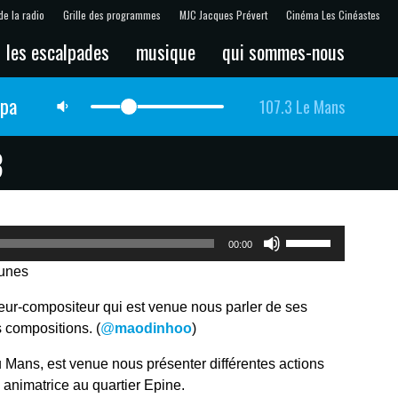
de la radio
Grille des programmes
MJC Jacques Prévert
Cinéma Les Cinéastes
les escalpades
musique
qui sommes-nous
lpa
107.3 Le Mans
3
Utilisez
00:00
les
Tunes
flèches
haut/bas
eur-compositeur qui est venue nous parler de ses
pour
 compositions. (
@
maodinhoo
)
augmenter
ou
u Mans, est venue nous présenter différentes actions
diminuer
, animatrice au quartier Epine.