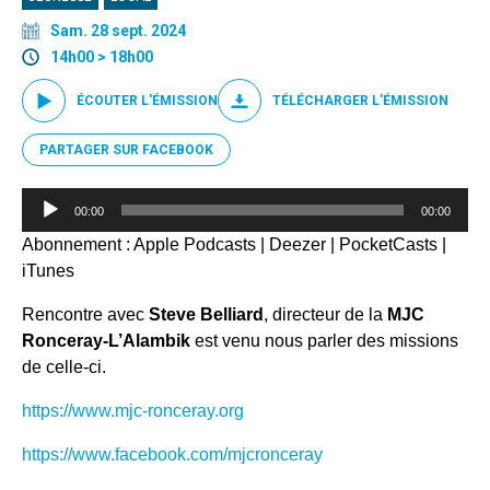
Sam. 28 sept. 2024
14h00 > 18h00
ÉCOUTER L'ÉMISSION
TÉLÉCHARGER L'ÉMISSION
PARTAGER SUR FACEBOOK
Lecteur
00:00
00:00
audio
Abonnement :
Apple Podcasts
|
Deezer
|
PocketCasts
|
iTunes
Rencontre avec
Steve Belliard
, directeur de la
MJC
Ronceray-L’Alambik
est venu nous parler des missions
de celle-ci.
https://www.mjc-ronceray.org
https://www.facebook.com/mjcronceray