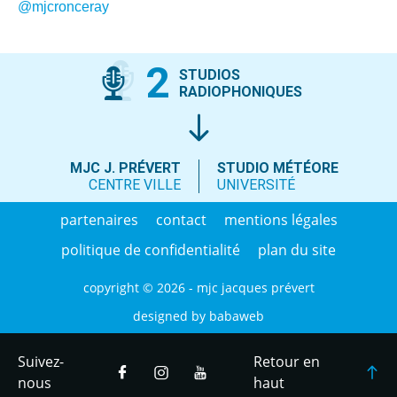
@mjcronceray
2
STUDIOS
RADIOPHONIQUES
MJC J. PRÉVERT
STUDIO MÉTÉORE
CENTRE VILLE
UNIVERSITÉ
partenaires
contact
mentions légales
politique de confidentialité
plan du site
copyright © 2026 - mjc jacques prévert
designed by
babaweb
Suivez-
Retour en
nous
haut